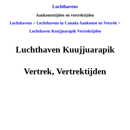
Luchthavens
Aankomsttijden en vertrektijden
Luchthavens
>
Luchthavens in Canada Aankomst en Vertrek
>
Luchthaven Kuujjuarapik Vertrektijden
Luchthaven Kuujjuarapik
Vertrek, Vertrektijden