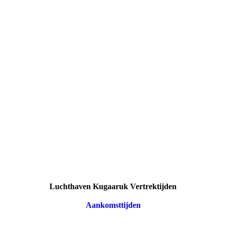
Luchthaven Kugaaruk Vertrektijden
Aankomsttijden