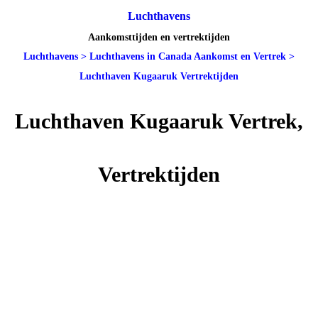
Luchthavens
Aankomsttijden en vertrektijden
Luchthavens
>
Luchthavens in Canada Aankomst en Vertrek
>
Luchthaven Kugaaruk Vertrektijden
Luchthaven Kugaaruk Vertrek,
Vertrektijden