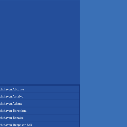
chthaven Alicante
chthaven Antalya
chthaven Athene
chthaven Barcelona
chthaven Bonaire
chthaven Denpasar Bali