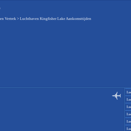
n
en Vertrek
>
Luchthaven Kingfisher Lake Aankomsttijden
Lu
Lu
Lu
Lu
Lu
Lu