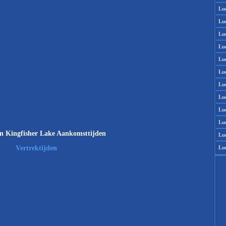
Lu
Lu
Lu
Lu
Lu
Lu
Lu
Lu
Lu
Lu
n Kingfisher Lake Aankomsttijden
Lu
Lu
Vertrektijden