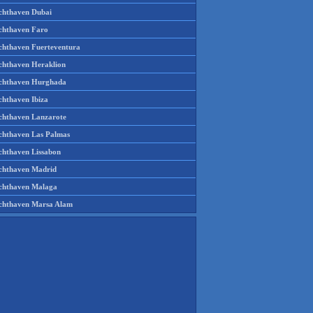
chthaven Dubai
chthaven Faro
chthaven Fuerteventura
chthaven Heraklion
chthaven Hurghada
chthaven Ibiza
chthaven Lanzarote
chthaven Las Palmas
chthaven Lissabon
chthaven Madrid
chthaven Malaga
chthaven Marsa Alam