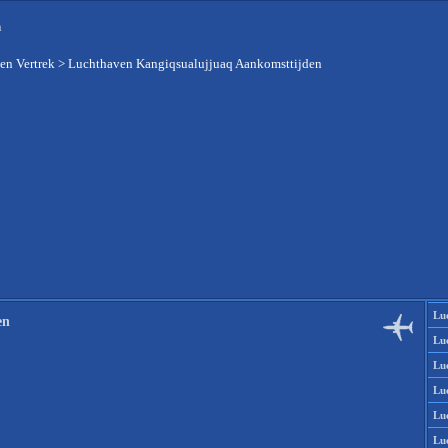
n
en Vertrek
>
Luchthaven Kangiqsualujjuaq Aankomsttijden
Lu
en
Lu
Lu
Lu
Lu
Lu