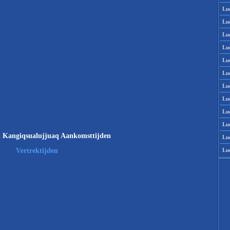
Lu
Lu
Lu
Lu
Lu
Lu
Lu
Lu
Lu
Lu
 Kangiqsualujjuaq Aankomsttijden
Lu
Lu
Vertrektijden