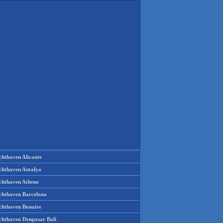
chthaven Alicante
chthaven Antalya
chthaven Athene
chthaven Barcelona
chthaven Bonaire
chthaven Denpasar Bali