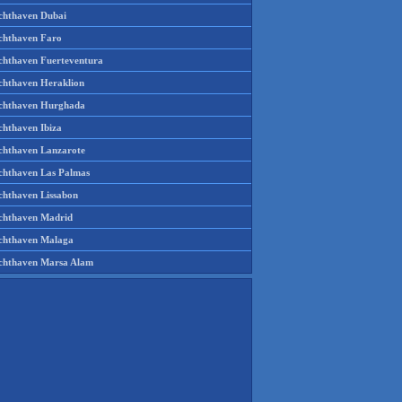
chthaven Dubai
chthaven Faro
chthaven Fuerteventura
chthaven Heraklion
chthaven Hurghada
chthaven Ibiza
chthaven Lanzarote
chthaven Las Palmas
chthaven Lissabon
chthaven Madrid
chthaven Malaga
chthaven Marsa Alam