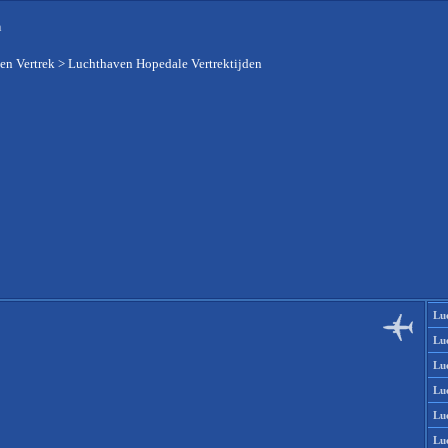
n
en Vertrek
>
Luchthaven Hopedale Vertrektijden
Lu
Lu
Lu
Lu
Lu
Lu