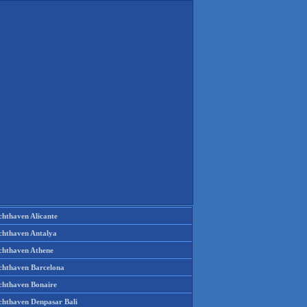
chthaven Alicante
chthaven Antalya
chthaven Athene
chthaven Barcelona
chthaven Bonaire
chthaven Denpasar Bali