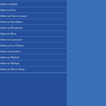
chthaven Dubai
chthaven Faro
chthaven Fuerteventura
chthaven Heraklion
chthaven Hurghada
chthaven Ibiza
chthaven Lanzarote
chthaven Las Palmas
chthaven Lissabon
chthaven Madrid
chthaven Malaga
chthaven Marsa Alam