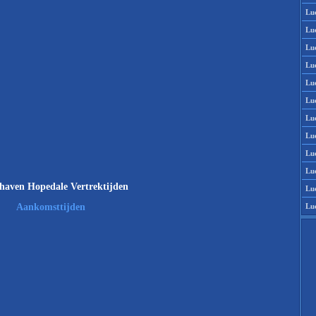
Lu
Lu
Lu
Lu
Lu
Lu
Lu
Lu
Lu
Lu
haven Hopedale Vertrektijden
Lu
Lu
Aankomsttijden