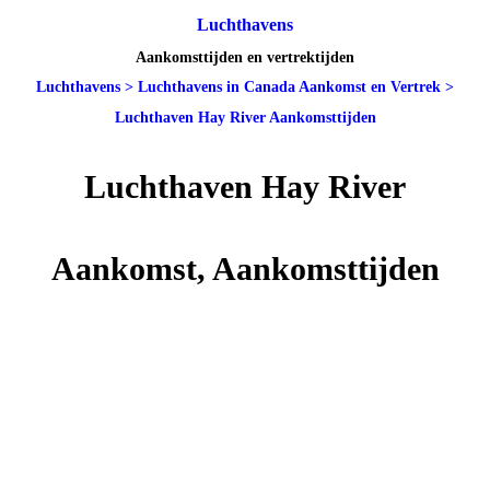
Luchthavens
Aankomsttijden en vertrektijden
Luchthavens
>
Luchthavens in Canada Aankomst en Vertrek
>
Luchthaven Hay River Aankomsttijden
Luchthaven Hay River
Aankomst, Aankomsttijden