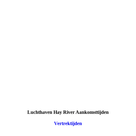
Luchthaven Hay River Aankomsttijden
Vertrektijden