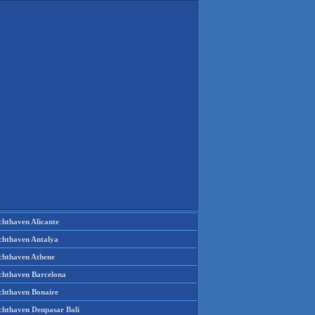
chthaven Alicante
chthaven Antalya
chthaven Athene
chthaven Barcelona
chthaven Bonaire
chthaven Denpasar Bali