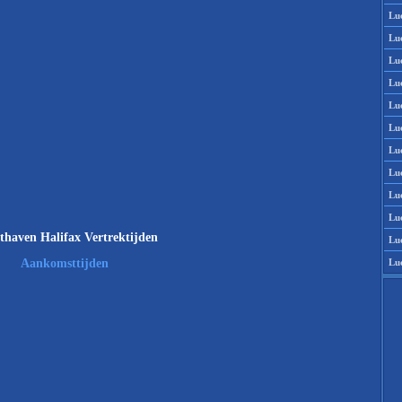
Lu
Lu
Lu
Lu
Lu
Lu
Lu
Lu
Lu
Lu
thaven Halifax Vertrektijden
Lu
Lu
Aankomsttijden