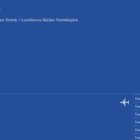
n
en Vertrek
>
Luchthaven Halifax Vertrektijden
Lu
Lu
Lu
Lu
Lu
Lu