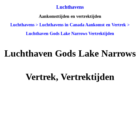
Luchthavens
Aankomsttijden en vertrektijden
Luchthavens
>
Luchthavens in Canada Aankomst en Vertrek
>
Luchthaven Gods Lake Narrows Vertrektijden
Luchthaven Gods Lake Narrows
Vertrek, Vertrektijden