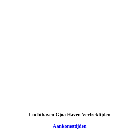
Luchthaven Gjoa Haven Vertrektijden
Aankomsttijden