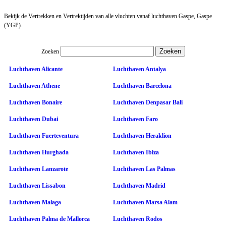
Bekijk de Vertrekken en Vertrektijden van alle vluchten vanaf luchthaven Gaspe, Gaspe
(YGP).
Zoeken
Luchthaven Alicante
Luchthaven Antalya
Luchthaven Athene
Luchthaven Barcelona
Luchthaven Bonaire
Luchthaven Denpasar Bali
Luchthaven Dubai
Luchthaven Faro
Luchthaven Fuerteventura
Luchthaven Heraklion
Luchthaven Hurghada
Luchthaven Ibiza
Luchthaven Lanzarote
Luchthaven Las Palmas
Luchthaven Lissabon
Luchthaven Madrid
Luchthaven Malaga
Luchthaven Marsa Alam
Luchthaven Palma de Mallorca
Luchthaven Rodos