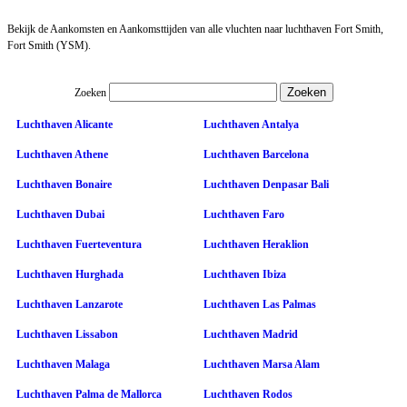
Bekijk de Aankomsten en Aankomsttijden van alle vluchten naar luchthaven Fort Smith,
Fort Smith (YSM).
Zoeken
Luchthaven Alicante
Luchthaven Antalya
Luchthaven Athene
Luchthaven Barcelona
Luchthaven Bonaire
Luchthaven Denpasar Bali
Luchthaven Dubai
Luchthaven Faro
Luchthaven Fuerteventura
Luchthaven Heraklion
Luchthaven Hurghada
Luchthaven Ibiza
Luchthaven Lanzarote
Luchthaven Las Palmas
Luchthaven Lissabon
Luchthaven Madrid
Luchthaven Malaga
Luchthaven Marsa Alam
Luchthaven Palma de Mallorca
Luchthaven Rodos