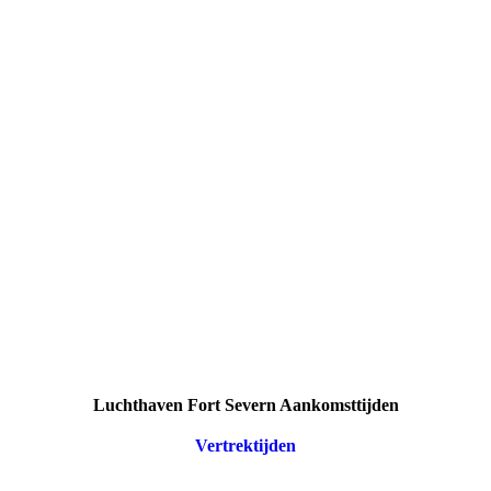
Luchthaven Fort Severn Aankomsttijden
Vertrektijden