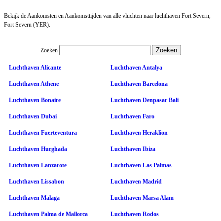
Bekijk de Aankomsten en Aankomsttijden van alle vluchten naar luchthaven Fort Severn,
Fort Severn (YER).
Zoeken
Luchthaven Alicante
Luchthaven Antalya
Luchthaven Athene
Luchthaven Barcelona
Luchthaven Bonaire
Luchthaven Denpasar Bali
Luchthaven Dubai
Luchthaven Faro
Luchthaven Fuerteventura
Luchthaven Heraklion
Luchthaven Hurghada
Luchthaven Ibiza
Luchthaven Lanzarote
Luchthaven Las Palmas
Luchthaven Lissabon
Luchthaven Madrid
Luchthaven Malaga
Luchthaven Marsa Alam
Luchthaven Palma de Mallorca
Luchthaven Rodos