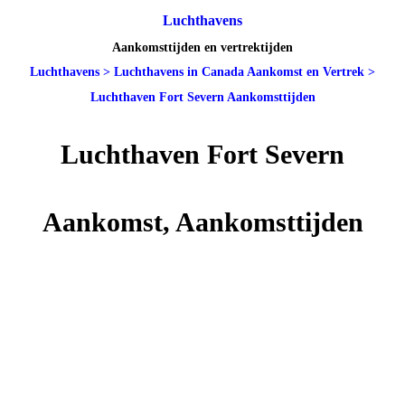
Luchthavens
Aankomsttijden en vertrektijden
Luchthavens
>
Luchthavens in Canada Aankomst en Vertrek
>
Luchthaven Fort Severn Aankomsttijden
Luchthaven Fort Severn
Aankomst, Aankomsttijden