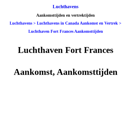
Luchthavens
Aankomsttijden en vertrektijden
Luchthavens
>
Luchthavens in Canada Aankomst en Vertrek
>
Luchthaven Fort Frances Aankomsttijden
Luchthaven Fort Frances
Aankomst, Aankomsttijden