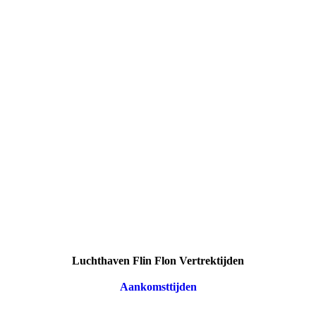
Luchthaven Flin Flon Vertrektijden
Aankomsttijden