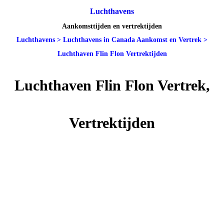
Luchthavens
Aankomsttijden en vertrektijden
Luchthavens
>
Luchthavens in Canada Aankomst en Vertrek
>
Luchthaven Flin Flon Vertrektijden
Luchthaven Flin Flon Vertrek,
Vertrektijden