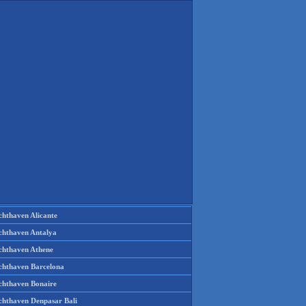
chthaven Alicante
chthaven Antalya
chthaven Athene
chthaven Barcelona
chthaven Bonaire
chthaven Denpasar Bali