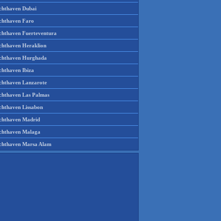
chthaven Dubai
chthaven Faro
chthaven Fuerteventura
chthaven Heraklion
chthaven Hurghada
chthaven Ibiza
chthaven Lanzarote
chthaven Las Palmas
chthaven Lissabon
chthaven Madrid
chthaven Malaga
chthaven Marsa Alam