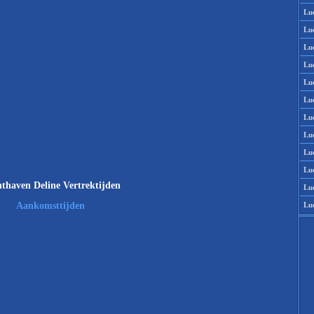
Lu
Lu
Lu
Lu
Lu
Lu
Lu
Lu
Lu
Lu
thaven Deline Vertrektijden
Lu
Lu
Aankomsttijden