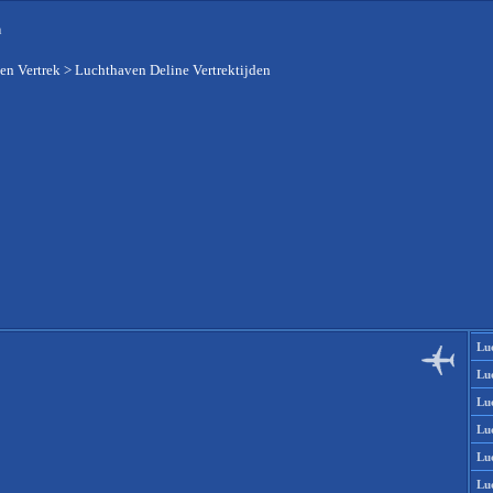
n
en Vertrek
>
Luchthaven Deline Vertrektijden
Lu
Lu
Lu
Lu
Lu
Lu