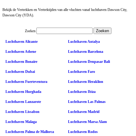
Bekijk de Vertrekken en Vertrektijden van alle vluchten vanaf luchthaven Dawson City,
Dawson City (YDA).
Zoeken
Luchthaven Alicante
Luchthaven Antalya
Luchthaven Athene
Luchthaven Barcelona
Luchthaven Bonaire
Luchthaven Denpasar Bali
Luchthaven Dubai
Luchthaven Faro
Luchthaven Fuerteventura
Luchthaven Heraklion
Luchthaven Hurghada
Luchthaven Ibiza
Luchthaven Lanzarote
Luchthaven Las Palmas
Luchthaven Lissabon
Luchthaven Madrid
Luchthaven Malaga
Luchthaven Marsa Alam
Luchthaven Palma de Mallorca
Luchthaven Rodos