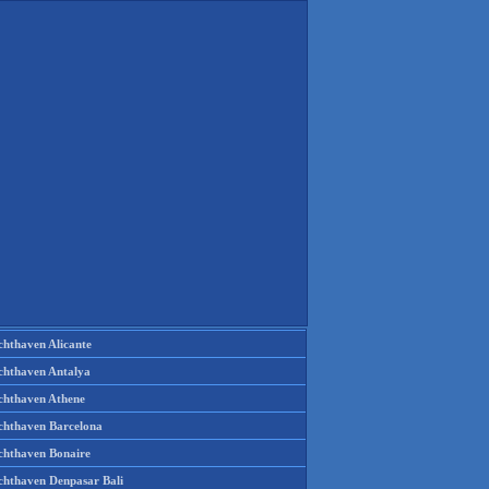
chthaven Alicante
chthaven Antalya
chthaven Athene
chthaven Barcelona
chthaven Bonaire
chthaven Denpasar Bali