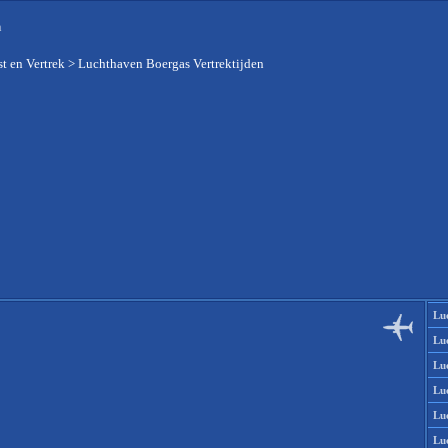
n
t en Vertrek
>
Luchthaven Boergas Vertrektijden
Lu
Lu
Lu
Lu
Lu
Lu