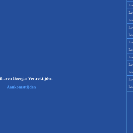
Lu
Lu
Lu
Lu
Lu
Lu
Lu
Lu
Lu
Lu
thaven Boergas Vertrektijden
Lu
Lu
Aankomsttijden