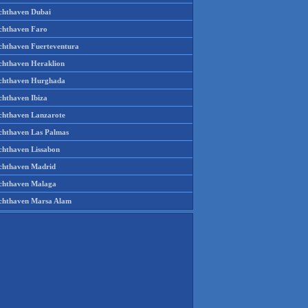
chthaven Dubai
chthaven Faro
chthaven Fuerteventura
chthaven Heraklion
chthaven Hurghada
chthaven Ibiza
chthaven Lanzarote
chthaven Las Palmas
chthaven Lissabon
chthaven Madrid
chthaven Malaga
chthaven Marsa Alam