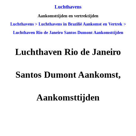
Luchthavens
Aankomsttijden en vertrektijden
Luchthavens
>
Luchthavens in Brazilië Aankomst en Vertrek
>
Luchthaven Rio de Janeiro Santos Dumont Aankomsttijden
Luchthaven Rio de Janeiro
Santos Dumont Aankomst,
Aankomsttijden