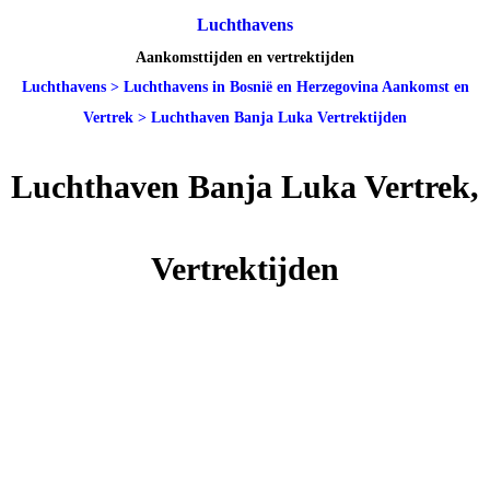
Luchthavens
Aankomsttijden en vertrektijden
Luchthavens
>
Luchthavens in Bosnië en Herzegovina Aankomst en
Vertrek
>
Luchthaven Banja Luka Vertrektijden
Luchthaven Banja Luka Vertrek,
Vertrektijden