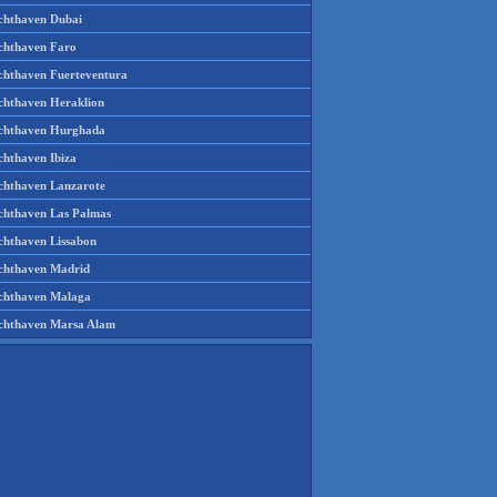
chthaven Dubai
chthaven Faro
chthaven Fuerteventura
chthaven Heraklion
chthaven Hurghada
chthaven Ibiza
chthaven Lanzarote
chthaven Las Palmas
chthaven Lissabon
chthaven Madrid
chthaven Malaga
chthaven Marsa Alam