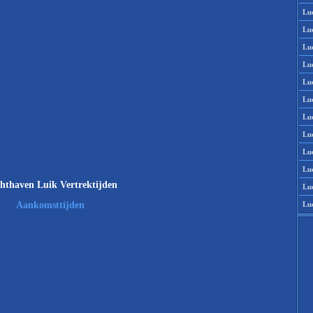
Lu
Lu
Lu
Lu
Lu
Lu
Lu
Lu
Lu
Lu
hthaven Luik Vertrektijden
Lu
Lu
Aankomsttijden