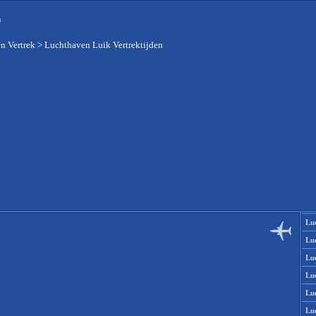
n
n Vertrek
>
Luchthaven Luik Vertrektijden
Lu
Lu
Lu
Lu
Lu
Lu