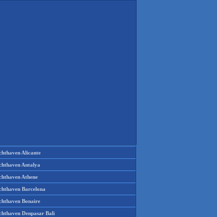
chthaven Alicante
chthaven Antalya
chthaven Athene
chthaven Barcelona
chthaven Bonaire
chthaven Denpasar Bali