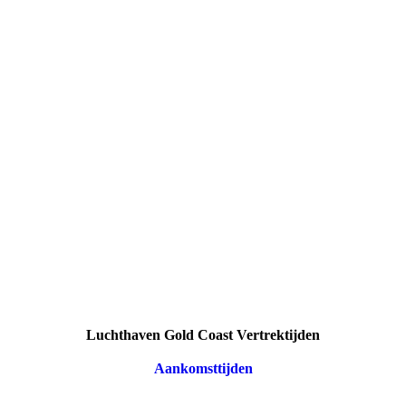
Luchthaven Gold Coast Vertrektijden
Aankomsttijden