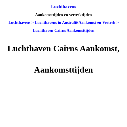
Luchthavens
Aankomsttijden en vertrektijden
Luchthavens
>
Luchthavens in Australië Aankomst en Vertrek
>
Luchthaven Cairns Aankomsttijden
Luchthaven Cairns Aankomst,
Aankomsttijden