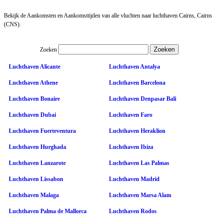
Bekijk de Aankomsten en Aankomsttijden van alle vluchten naar luchthaven Cairns, Cairns
(CNS).
Zoeken
Luchthaven Alicante
Luchthaven Antalya
Luchthaven Athene
Luchthaven Barcelona
Luchthaven Bonaire
Luchthaven Denpasar Bali
Luchthaven Dubai
Luchthaven Faro
Luchthaven Fuerteventura
Luchthaven Heraklion
Luchthaven Hurghada
Luchthaven Ibiza
Luchthaven Lanzarote
Luchthaven Las Palmas
Luchthaven Lissabon
Luchthaven Madrid
Luchthaven Malaga
Luchthaven Marsa Alam
Luchthaven Palma de Mallorca
Luchthaven Rodos