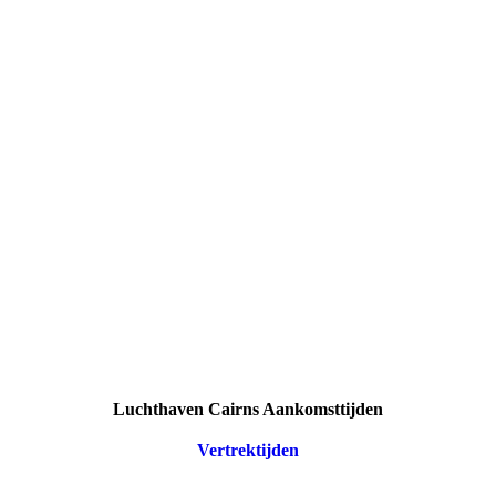
Luchthaven Cairns Aankomsttijden
Vertrektijden