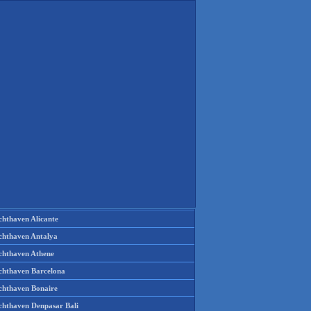
chthaven Alicante
chthaven Antalya
chthaven Athene
chthaven Barcelona
chthaven Bonaire
chthaven Denpasar Bali