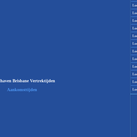
Lu
Lu
Lu
Lu
Lu
Lu
Lu
Lu
Lu
Lu
haven Brisbane Vertrektijden
Lu
Lu
Aankomsttijden