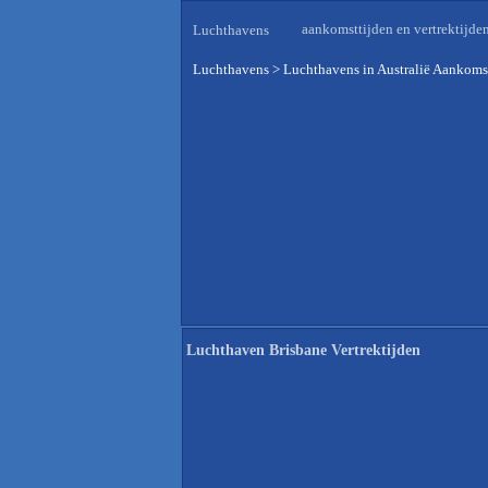
aankomsttijden en vertrektijde
Luchthavens
Luchthavens
>
Luchthavens in Australië Aankomst
Luchthaven Brisbane Vertrektijden