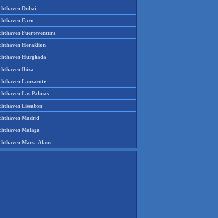
chthaven Dubai
chthaven Faro
chthaven Fuerteventura
chthaven Heraklion
chthaven Hurghada
chthaven Ibiza
chthaven Lanzarote
chthaven Las Palmas
chthaven Lissabon
chthaven Madrid
chthaven Malaga
chthaven Marsa Alam