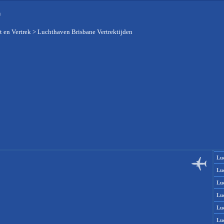
n
 en Vertrek
>
Luchthaven Brisbane Vertrektijden
Lu
Lu
Lu
Lu
Lu
Lu