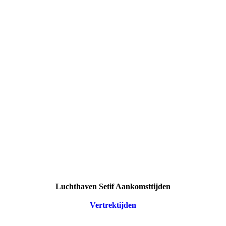
Luchthaven Setif Aankomsttijden
Vertrektijden