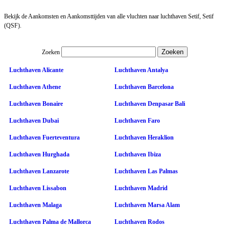
Bekijk de Aankomsten en Aankomsttijden van alle vluchten naar luchthaven Setif, Setif
(QSF).
Zoeken
Luchthaven Alicante
Luchthaven Antalya
Luchthaven Athene
Luchthaven Barcelona
Luchthaven Bonaire
Luchthaven Denpasar Bali
Luchthaven Dubai
Luchthaven Faro
Luchthaven Fuerteventura
Luchthaven Heraklion
Luchthaven Hurghada
Luchthaven Ibiza
Luchthaven Lanzarote
Luchthaven Las Palmas
Luchthaven Lissabon
Luchthaven Madrid
Luchthaven Malaga
Luchthaven Marsa Alam
Luchthaven Palma de Mallorca
Luchthaven Rodos