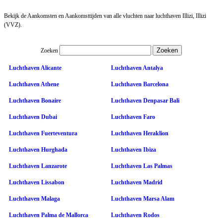
Bekijk de Aankomsten en Aankomsttijden van alle vluchten naar luchthaven Illizi, Illizi
(VVZ).
Zoeken
Luchthaven Alicante
Luchthaven Antalya
Luchthaven Athene
Luchthaven Barcelona
Luchthaven Bonaire
Luchthaven Denpasar Bali
Luchthaven Dubai
Luchthaven Faro
Luchthaven Fuerteventura
Luchthaven Heraklion
Luchthaven Hurghada
Luchthaven Ibiza
Luchthaven Lanzarote
Luchthaven Las Palmas
Luchthaven Lissabon
Luchthaven Madrid
Luchthaven Malaga
Luchthaven Marsa Alam
Luchthaven Palma de Mallorca
Luchthaven Rodos