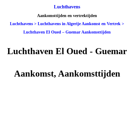
Luchthavens
Aankomsttijden en vertrektijden
Luchthavens
>
Luchthavens in Algerije Aankomst en Vertrek
>
Luchthaven El Oued – Guemar Aankomsttijden
Luchthaven El Oued - Guemar
Aankomst, Aankomsttijden