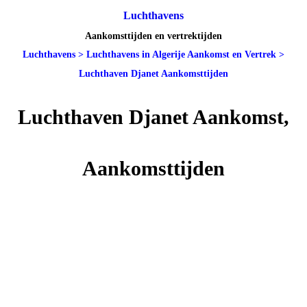
Luchthavens
Aankomsttijden en vertrektijden
Luchthavens
>
Luchthavens in Algerije Aankomst en Vertrek
>
Luchthaven Djanet Aankomsttijden
Luchthaven Djanet Aankomst,
Aankomsttijden