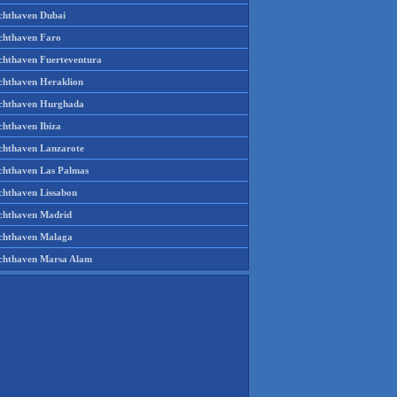
chthaven Dubai
chthaven Faro
chthaven Fuerteventura
chthaven Heraklion
chthaven Hurghada
chthaven Ibiza
chthaven Lanzarote
chthaven Las Palmas
chthaven Lissabon
chthaven Madrid
chthaven Malaga
chthaven Marsa Alam