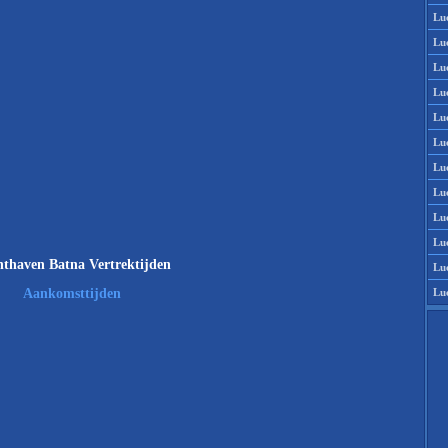
Lu
Lu
Lu
Lu
Lu
Lu
Lu
Lu
Lu
Lu
thaven Batna Vertrektijden
Lu
Lu
Aankomsttijden