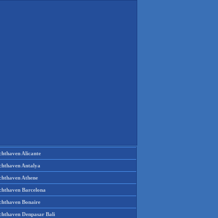
chthaven Alicante
chthaven Antalya
chthaven Athene
chthaven Barcelona
chthaven Bonaire
chthaven Denpasar Bali