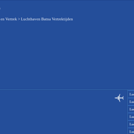
n
 en Vertrek
>
Luchthaven Batna Vertrektijden
Lu
Lu
Lu
Lu
Lu
Lu